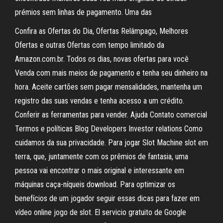
prémios sem linhas de pagamento. Uma das
Confira as Ofertas do Dia, Ofertas Relâmpago, Melhores
Ofertas e outras Ofertas com tempo limitado da
Amazon.com.br. Todos os dias, novas ofertas para você
Venda com mais meios de pagamento e tenha seu dinheiro na
hora. Aceite cartões sem pagar mensalidades, mantenha um
registro das suas vendas e tenha acesso a um crédito.
Conferir as ferramentas para vender. Ajuda Contato comercial
Termos e políticas Blog Developers Investor relations Como
cuidamos da sua privacidade. Para jogar Slot Machine slot em
terra, que, juntamente com os prêmios de fantasia, uma
pessoa vai encontrar o mais original e interessante em
máquinas caça-níqueis download. Para optimizar os
benefícios de um jogador seguir essas dicas para fazer em
vídeo online jogo de slot. El servicio gratuito de Google