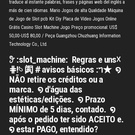
traduce al instante palabras, frases y páginas web del inglés a
más de cien idiomas. Mario Jogos de alta Qualidade Máquina
de Jogo de Slot pcb Kit Diy Placa de Vídeo Jogos Online
Grátis Casino Slot Machine Jogo Preço promocional: US$
50,00-US$ 80,00 / Peça Guangzhou Chuzhuang Information
Technology Co., Ltd.
𖥨ㅤ :slot_machine: ㅤ Regras e unsㅤ☓ㅤ
⋕ㅤ!ㅤ𓄼 阂ㅤ＃ㅤavisos básicos :ㅤᥐㅤ★ ㅤ ㅤ໑
NÃO retire os créditos ou a
marca. ㅤ ㅤ໑ d'água das
estéticas/edições. ㅤ ㅤ໑ Prazo
MÍNIMO de 5 dias, contado. ㅤ ㅤ໑
após o pedido ter sido ACEITO e. ㅤ
ㅤ໑ estar PAGO, entendido?