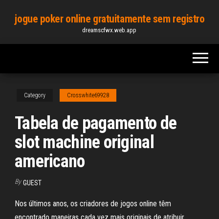
Skip
jogue poker online gratuitamente sem registro
to
dreamscfwx.web.app
the
content
Category
Crosswhite69928
Tabela de pagamento de
slot machine original
americano
By
GUEST
Nos últimos anos, os criadores de jogos online têm
encontrado maneiras cada vez mais originais de atribuir