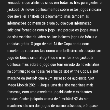
vencedora que alinha os sinos em todas as filas para ganhar o
jackpot. Os novos conhecimentos sobre estes jogos indicam
que deve ler a tabela de pagamento, mas também as
informações do menu de ajuda ou qualquer informação
adicional fornecida com o jogo. Isto porque os jogos atuais
de slot machine de vídeo on-line incluem jogos de bónus e
rodadas grátis. O jogo de slot At the Copa conta com
excelentes recursos tais como uma belíssima introdução, um
jogo de bônus cinematográfico e uma festa de jackpots.
Conheça mais sobre o jogo que tem enredo de novela latina
na continuação da nossa resenha da slot At the Copa, a slot
machine da Betsoft que é um sucesso de audiência. Slot
Mega Moolah 2021 - Jogue uma das slot machines mais
famosas, com uma excelente jogabilidade e excitantes
rondas. Ganhe jackpots acima de 1 milhão€/$! As slot
machines são um dos jogos de casino clássicos, e é quase