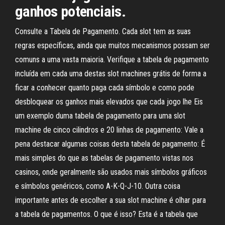
ganhos potenciais.
Consulte a Tabela de Pagamento. Cada slot tem as suas
regras específicas, ainda que muitos mecanismos possam ser
comuns a uma vasta maioria. Verifique a tabela de pagamento
incluída em cada uma destas slot machines grátis de forma a
ficar a conhecer quanto paga cada símbolo e como pode
desbloquear os ganhos mais elevados que cada jogo lhe Eis
um exemplo duma tabela de pagamento para uma slot
machine de cinco cilindros e 20 linhas de pagamento: Vale a
pena destacar algumas coisas desta tabela de pagamento: É
mais simples do que as tabelas de pagamento vistas nos
casinos, onde geralmente são usados mais símbolos gráficos
e símbolos genéricos, como A-K-Q-J-10. Outra coisa
importante antes de escolher a sua slot machine é olhar para
a tabela de pagamentos. O que é isso? Esta é a tabela que