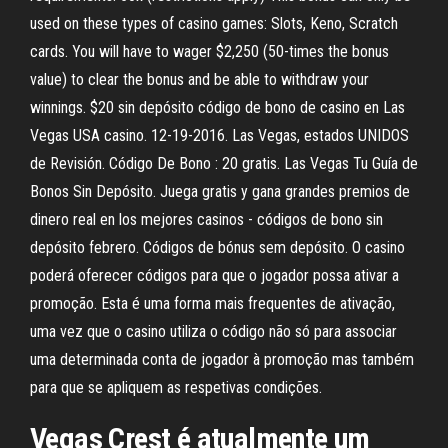
used on these types of casino games: Slots, Keno, Scratch
cards. You will have to wager $2,250 (50-times the bonus
value) to clear the bonus and be able to withdraw your
winnings. $20 sin depósito código de bono de casino en Las
Vegas USA casino. 12-19-2016. Las Vegas, estados UNIDOS
de Revisión. Código De Bono : 20 gratis. Las Vegas Tu Guía de
Bonos Sin Depósito. Juega gratis y gana grandes premios de
dinero real en los mejores casinos - códigos de bono sin
depósito febrero. Códigos de bónus sem depósito. O casino
poderá oferecer códigos para que o jogador possa ativar a
promoção. Esta é uma forma mais frequentes de ativação,
uma vez que o casino utiliza o código não só para associar
uma determinada conta de jogador à promoção mas também
para que se apliquem as respetivas condições.
Vegas Crest é atualmente um