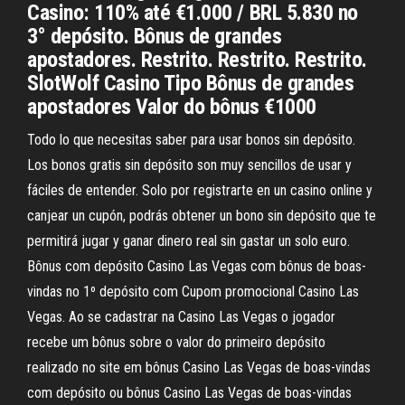
Casino: 110% até €1.000 / BRL 5.830 no
3° depósito. Bônus de grandes
apostadores. Restrito. Restrito. Restrito.
SlotWolf Casino Tipo Bônus de grandes
apostadores Valor do bônus €1000
Todo lo que necesitas saber para usar bonos sin depósito.
Los bonos gratis sin depósito son muy sencillos de usar y
fáciles de entender. Solo por registrarte en un casino online y
canjear un cupón, podrás obtener un bono sin depósito que te
permitirá jugar y ganar dinero real sin gastar un solo euro.
Bônus com depósito Casino Las Vegas com bônus de boas-
vindas no 1º depósito com Cupom promocional Casino Las
Vegas. Ao se cadastrar na Casino Las Vegas o jogador
recebe um bônus sobre o valor do primeiro depósito
realizado no site em bônus Casino Las Vegas de boas-vindas
com depósito ou bônus Casino Las Vegas de boas-vindas