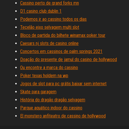
Cassino perto de grand forks mn
D1 casino club dublin 1
Podemos ir ao cassino todos os dias
Tecelão eixo selvagem multi slot
Bloco de partida do bilhete winamax poker tour
Caesars nj slots de casino online
Concertos em cassinos de palm springs 2021
Doação do presente de jamul do casino de hollywood
Ou encontre a marca do cassino
Poker texas holdem na wp
Jogos de slot para pc grátis baixar sem internet
Skate para garagem
História do dragão dragão selvagem
Parque aquático indoor do cassino
El monstero anfiteatro de cassino de hollywood