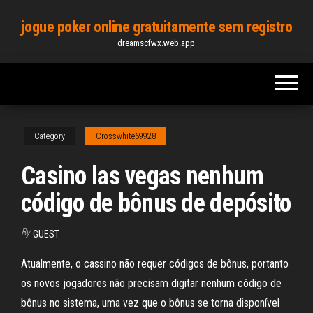
Skip
jogue poker online gratuitamente sem registro
to
dreamscfwx.web.app
the
content
Category
Crosswhite69928
Casino las vegas nenhum
código de bônus de depósito
By
GUEST
Atualmente, o cassino não requer códigos de bônus, portanto
os novos jogadores não precisam digitar nenhum código de
bônus no sistema, uma vez que o bônus se torna disponível