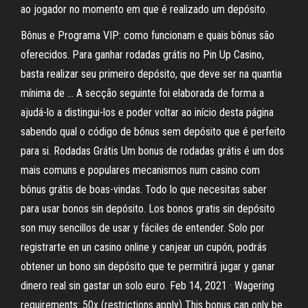
ao jogador no momento em que é realizado um depósito.
Bônus e Programa VIP: como funcionam e quais bônus são
oferecidos. Para ganhar rodadas grátis no Pin Up Casino,
basta realizar seu primeiro depósito, que deve ser na quantia
mínima de … A secção seguinte foi elaborada de forma a
ajudá-lo a distingui-los e poder voltar ao início desta página
sabendo qual o código de bónus sem depósito que é perfeito
para si. Rodadas Grátis Um bonus de rodadas grátis é um dos
mais comuns e populares mecanismos num casino com
bônus grátis de boas-vindas. Todo lo que necesitas saber
para usar bonos sin depósito. Los bonos gratis sin depósito
son muy sencillos de usar y fáciles de entender. Solo por
registrarte en un casino online y canjear un cupón, podrás
obtener un bono sin depósito que te permitirá jugar y ganar
dinero real sin gastar un solo euro. Feb 14, 2021 · Wagering
requirements: 50x (restrictions apply) This bonus can only be